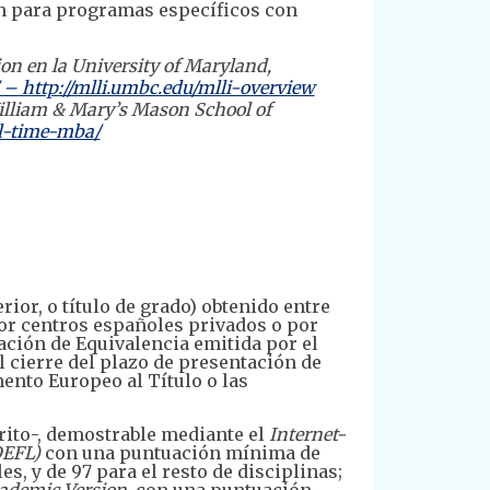
án para programas específicos con
n en la University of Maryland,
 – http://mlli.umbc.edu/mlli-overview
illiam & Mary’s Mason School of
l-time-mba/
rior, o título de grado) obtenido entre
por centros españoles privados o por
ación de Equivalencia emitida por el
l cierre del plazo de presentación de
ento Europeo al Título o las
rito-, demostrable mediante el
Internet-
OEFL)
con una puntuación mínima de
, y de 97 para el resto de disciplinas;
cademic Version
, con una puntuación