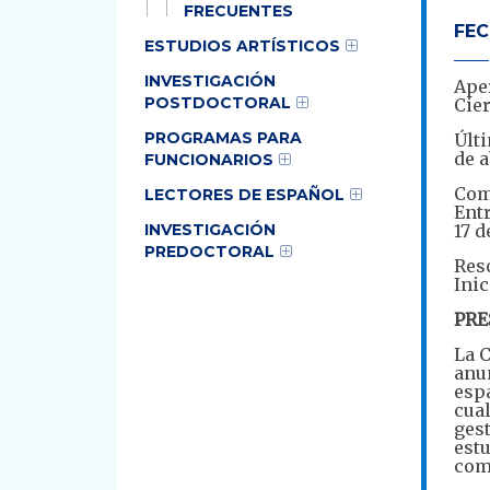
FRECUENTES
FEC
ESTUDIOS ARTÍSTICOS
INVESTIGACIÓN
Aper
POSTDOCTORAL
Cier
PROGRAMAS PARA
Últi
de a
FUNCIONARIOS
Comu
LECTORES DE ESPAÑOL
Entr
INVESTIGACIÓN
17 d
PREDOCTORAL
Reso
Inic
PRE
La C
anun
esp
cual
gest
estu
com