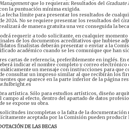
Management
que lo requieran: Resultados del
Graduate 
con la puntuación mínima exigida.
La fecha límite para presentar los resultados de cualqui
de 2024. No se requiere presentar los resultados del
Gra
realizará de manera gratuita una vez conseguida la beca,
odrá requerir a todo solicitante, en cualquier momento 
inales de los documentos acreditativos que hubiese adj
idatos finalistas deberán presentar o enviar a la Comis
tificado académico cuando se les comunique que han si
res cartas de referencia, preferiblemente en inglés. En 
eberá indicar el nombre completo y correo electrónico d
omáticamente un mensaje con instrucciones para que co
e consultar un impreso similar al que recibirán los f
uentes que aparece en la parte inferior de la página r
.fulbright.es
bra artística. Sólo para estudios artísticos, diseño arqu
l campo al efecto, dentro del apartado de datos profesio
de se expone su obra.
solicitudes incompletas o la falta de la documentación 
ícitamente aceptada por la Comisión pueden producir la
. DOTACIÓN DE LAS BECAS