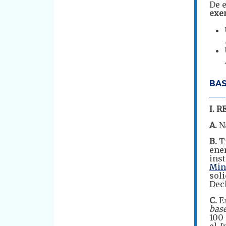
De e
exen
BAS
I. 
A.
Na
B.
Tí
ener
inst
Mini
soli
Decl
C.
Ex
base
100 
el
I