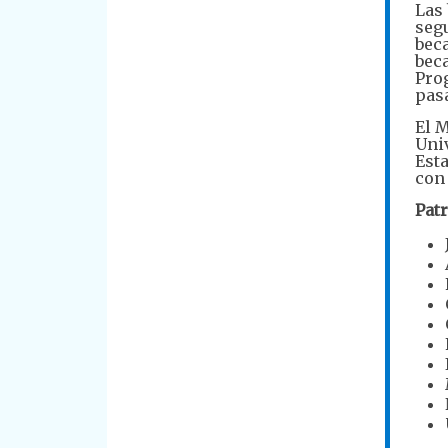
Las
seg
beca
bec
Prog
pasa
El M
Uni
Esta
con 
Pat