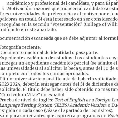
académico y profesional del candidato, y para Españ
Motivación: razones que inducen al candidato a estu
Tres universidades de preferencia y el motivo por el 
palabras en total). Si está interesado en ser considerad
recogidas en la sección “Presentación” (College of Will
indíquelo en este apartado.
cumentación escaneada que se debe adjuntar al formula
Fotografía reciente.
Documento nacional de identidad o pasaporte.
Expediente académico de estudios. Los estudiantes cuy
entregar un expediente académico parcial (se admite el 
las universidades) al solicitar la beca y, antes del 30 d
completo con todos los cursos aprobados.
Título universitario o justificante de haberlo solicitad
2023-2024, deberán entregar antes del 31 de diciembre de 
solicitado. El título debe haber sido obtenido no más ta
“Curriculum Vitae” en español.
Prueba de nivel de inglés:
Test of English as a Foreign L
Language Testing System (IELTS) Academic Version
; o D
exigida en cada caso (véase el apartado de requisitos).
Sólo para solicitantes que aspiren a programas en
Busi