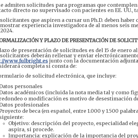
se admiten solicitudes para programas que contemplen 
tacto directo no supervisado con pacientes en EE. UU.,
solicitantes que aspiren a cursar un Ph.D. deben haber
emostrar experiencia investigadora de al menos seis me
 2024.
 FORMALIZACIÓN Y PLAZO DE PRESENTACIÓN DE SOLICI
lazo de presentación de solicitudes es del 15 de enero al
solicitantes deberán rellenar y enviar electrónicament
://www.fulbright.es
junto con la documentación adjunta
iderará completa si consta de:
rmulario de solicitud electrónica, que incluye:
Datos personales
Datos académicos (incluida la nota media tal y como fi
redondeo o modificación es motivo de desestimación de 
Datos profesionales
Proyecto de beca (en español, entre 1.000 y 1.500 palabr
siguiente:
Objetivo: descripción del proyecto, especialidad ele
aspira, si procede.
Importancia: explicación de la importancia del proy