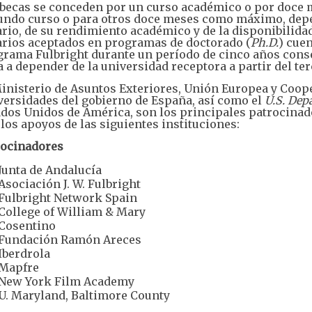
 becas se conceden por un curso académico o por doce 
undo curso o para otros doce meses como máximo, depend
rio, de su rendimiento académico y de la disponibilida
arios aceptados en programas de doctorado (
Ph.D.
) cuen
rama Fulbright durante un período de cinco años consec
 a depender de la universidad receptora a partir del ter
inisterio de Asuntos Exteriores, Unión Europea y Coope
versidades del gobierno de España, así como el
U.S. Dep
dos Unidos de América, son los principales patrocinado
los apoyos de las siguientes instituciones:
rocinadores
Junta de Andalucía
Asociación J. W. Fulbright
Fulbright Network Spain
College of William & Mary
Cosentino
Fundación Ramón Areces
Iberdrola
Mapfre
New York Film Academy
U. Maryland, Baltimore County