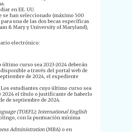
a.
diar en EE. UU.
que se han seleccionado (máximo 500
o para una de las dos becas específicas
iam & Mary y University of Maryland),
rio electrónico:
o último curso sea 2023-2024 deberán
disponible a través del portal web de
e septiembre de 2024, el expediente
o. Los estudiantes cuyo último curso sea
2024 el título o justificante de haberlo
rde de septiembre de 2024.
anguage (TOEFL); International English
uolingo, con la puntuación mínima
ness Administration
(MBA) o en