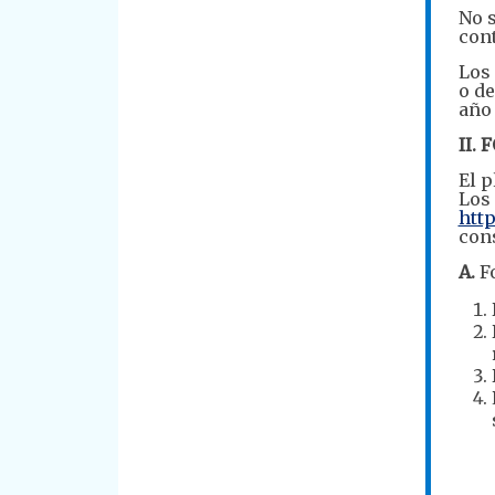
No 
con
Los 
o d
año
II.
El p
Los 
http
cons
A.
Fo