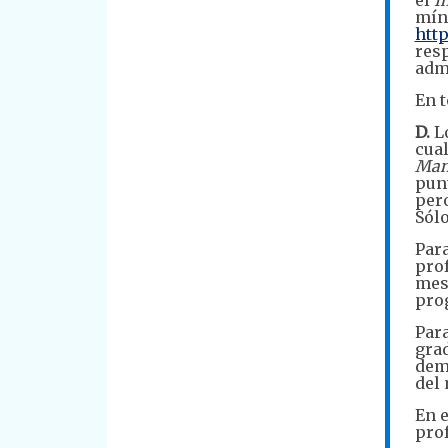
mín
http
resp
adm
En t
D.
Lo
cual
Man
pun
pero
Sólo
Par
prof
mes 
pro
Par
grad
demo
del 
En e
prof