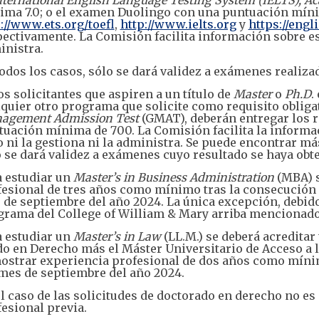
ima 7.0; o el examen Duolingo con una puntuación míni
://www.ets.org/toefl
,
http://www.ielts.org
y
https://engl
ectivamente. La Comisión facilita información sobre est
inistra.
odos los casos, sólo se dará validez a exámenes realiza
s solicitantes que aspiren a un título de
Master
o
Ph.D
.
quier otro programa que solicite como requisito obliga
agement Admission Test
(GMAT), deberán entregar los r
tuación mínima de 700. La Comisión facilita la informa
 ni la gestiona ni la administra. Se puede encontrar m
 se dará validez a exámenes cuyo resultado se haya obte
a estudiar un
Master’s in Business Administration
(MBA) s
esional de tres años como mínimo tras la consecución d
de septiembre del año 2024. La única excepción, debido 
grama del College of William & Mary arriba mencionado
a estudiar un
Master’s in Law
(LL.M.) se deberá acreditar 
o en Derecho más el Máster Universitario de Acceso a l
strar experiencia profesional de dos años como mínimo
mes de septiembre del año 2024.
l caso de las solicitudes de doctorado en derecho no e
esional previa.