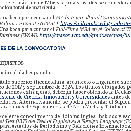
ntre el máximo de 17 becas previstas, dos se conceder
ción total de matrícula
:
Una beca para cursar el
MA in Intercultural Communicatio
Baltimore County (UMBC):
https://mlli.umbc.edu/graduate/
Una beca para cursar el
Full-Time MBA en el College of W
Business (W&M):
https://mason.wm.edu/graduate/mba/ful
ES DE LA CONVOCATORIA
REQUISITOS
cionalidad española.
tulo superior (licenciatura, arquitecto o ingeniero supe
o de 2017 y septiembre de 2024. Los títulos otorgados 
ituciones extranjeras, deberán haber obtenido la Declar
sterio de Ciencia, Innovación y Universidades
antes de
citudes. Alternativamente, se podrá presentar el Suplem
araciones de Equivalencias de Nota Media y Titulación.
celente conocimiento del idioma inglés -hablado y esc
d Test (iBT) del Test of English as a Foreign Language (T
para estudios de Periodismo y Relaciones Internacionales
nternational English Language Testing System (IELTS), A