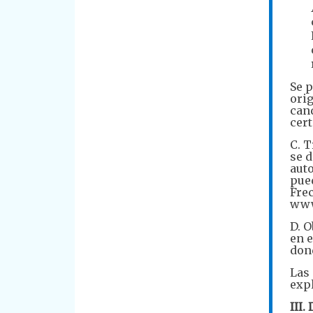
Se p
orig
cand
cer
C. T
se d
aut
pued
Frec
www
D. O
en e
don
Las 
expl
III