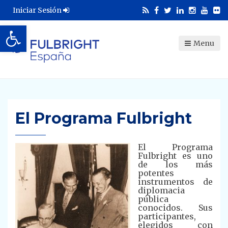
Iniciar Sesión
Abrir barra de herramientas
Menu
El Programa Fulbright
El Programa
Fulbright es uno
de los más
potentes
instrumentos de
diplomacia
pública
conocidos. Sus
participantes,
elegidos con