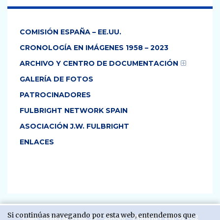
COMISIÓN ESPAÑA – EE.UU.
CRONOLOGÍA EN IMÁGENES 1958 – 2023
ARCHIVO Y CENTRO DE DOCUMENTACIÓN
GALERÍA DE FOTOS
PATROCINADORES
FULBRIGHT NETWORK SPAIN
ASOCIACIÓN J.W. FULBRIGHT
ENLACES
Si continúas navegando por esta web, entendemos que
Calle General Oráa, 55 - 28006 - Madrid | Tel:
91 702