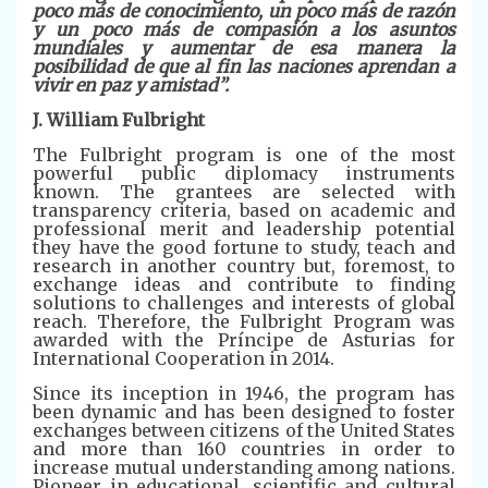
poco más de conocimiento, un poco más de razón
y un poco más de compasión a los asuntos
mundiales y aumentar de esa manera la
posibilidad de que al fin las naciones aprendan a
vivir en paz y amistad”.
J. William Fulbright
The Fulbright program is one of the most
powerful public diplomacy instruments
known. The grantees are selected with
transparency criteria, based on academic and
professional merit and leadership potential
they have the good fortune to study, teach and
research in another country but, foremost, to
exchange ideas and contribute to finding
solutions to challenges and interests of global
reach. Therefore, the Fulbright Program was
awarded with the Príncipe de Asturias for
International Cooperation in 2014.
Since its inception in 1946, the program has
been dynamic and has been designed to foster
exchanges between citizens of the United States
and more than 160 countries in order to
increase mutual understanding among nations.
Pioneer in educational, scientific and cultural