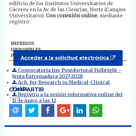
edificio de los Institutos Universitarios de
Cáceres en la Av. de las Ciencias, Norte (Campus
Universitario).
Con conexión online
, mediante
registro:
IMPRESOS
DISPONIBLES
PARA DESCARGA
Acceder a la solicitud electrónica
Convocatoria Inv. Postdoctoral Fulbright -
Junta Extremadura 2027-2028
Ack. for Research in Medical-Clinical
Fields
COMPARTIR
Registro a la sesión informativa online del
11 de mayo a las 12