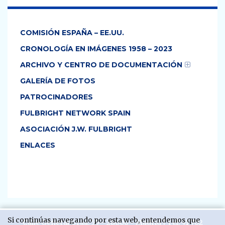
COMISIÓN ESPAÑA – EE.UU.
CRONOLOGÍA EN IMÁGENES 1958 – 2023
ARCHIVO Y CENTRO DE DOCUMENTACIÓN
GALERÍA DE FOTOS
PATROCINADORES
FULBRIGHT NETWORK SPAIN
ASOCIACIÓN J.W. FULBRIGHT
ENLACES
Si continúas navegando por esta web, entendemos que
Calle General Oráa, 55 - 28006 - Madrid | Tel:
91 702