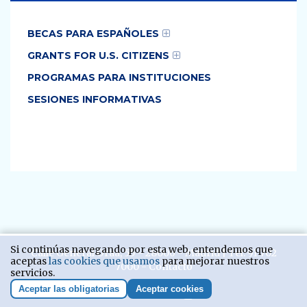
BECAS PARA ESPAÑOLES
GRANTS FOR U.S. CITIZENS
PROGRAMAS PARA INSTITUCIONES
SESIONES INFORMATIVAS
Si continúas navegando por esta web, entendemos que
Calle General Oráa, 55 - 28006 - Madrid | Tel:
91 702
aceptas
las cookies que usamos
para mejorar nuestros
7000
-
Contacto
servicios.
Aceptar las obligatorias
Aceptar cookies