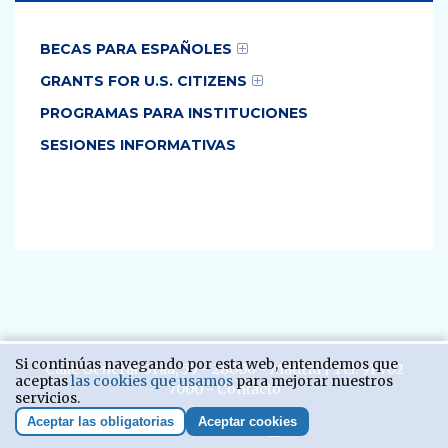
BECAS PARA ESPAÑOLES
GRANTS FOR U.S. CITIZENS
PROGRAMAS PARA INSTITUCIONES
SESIONES INFORMATIVAS
Si continúas navegando por esta web, entendemos que
Calle General Oráa, 55 - 28006 - Madrid | Tel:
91 702
aceptas
las cookies que usamos
para mejorar nuestros
7000
-
Contacto
servicios.
Aceptar las obligatorias
Aceptar cookies