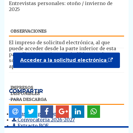
Entrevistas personales: otoño / invierno de
2025
OBSERVACIONES
​​El impreso de solicitud electrónica, al que
puede acceder desde la parte inferior de esta
pantalla y que es imprescindible completar,
Acceder a la solicitud electrónica
sólo estará disponible durante el periodo de
apertura de la convocatoria.
IMPRESOS
COMPARTIR
DISPONIBLES
PARA DESCARGA
Bases reguladoras
Convocatoria 2026-2027
Extracto BOE
Vídeo de la sesión informativa del 18 de